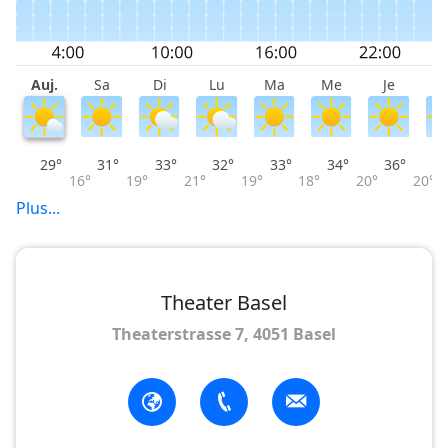
Auj.
Sa
Di
Lu
Ma
Me
Je
V
29°
31°
33°
32°
33°
34°
36°
16°
19°
21°
19°
18°
20°
20°
Plus...
Theater Basel
Theaterstrasse 7, 4051 Basel