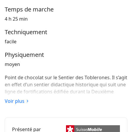
Temps de marche
4 h 25 min
Techniquement
facile
Physiquement
moyen
Point de chocolat sur le Sentier des Toblerones. Il s’agit
en effet d’un sentier didactique historique qui suit une
ligne de fortifications édifiée durant la Deuxième
Guerre mondiale entre les crêtes du Jura et le lac
Voir plus
Léman. Ces 3000 barrages antichars triangulaires
rappellent les pointes de Toblerone, d’où leur nom.
Présenté par