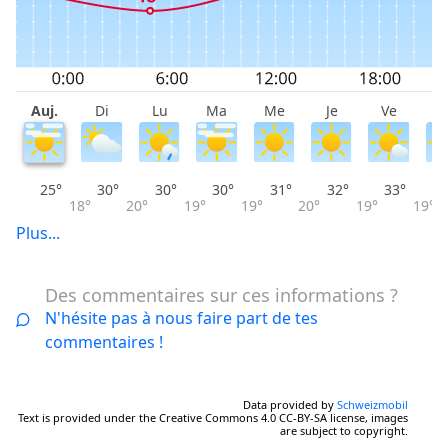
Auj.
Di
Lu
Ma
Me
Je
Ve
S
25°
30°
30°
30°
31°
32°
33°
18°
20°
19°
19°
20°
19°
19°
Plus...
Des commentaires sur ces informations ?
N'hésite pas à nous faire part de tes
commentaires !
Data provided by
Schweizmobil
Text is provided under the Creative Commons 4.0 CC-BY-SA license, images
are subject to copyright.