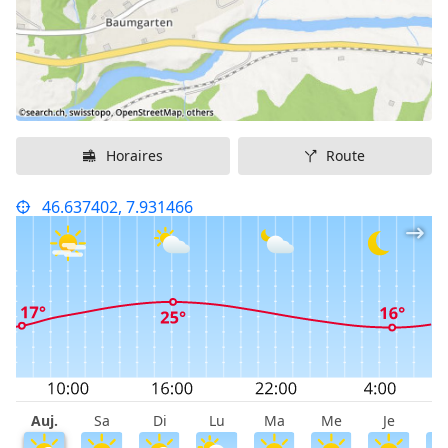
Horaires
Route
46.637402, 7.931466
Auj.
Sa
Di
Lu
Ma
Me
Je
V