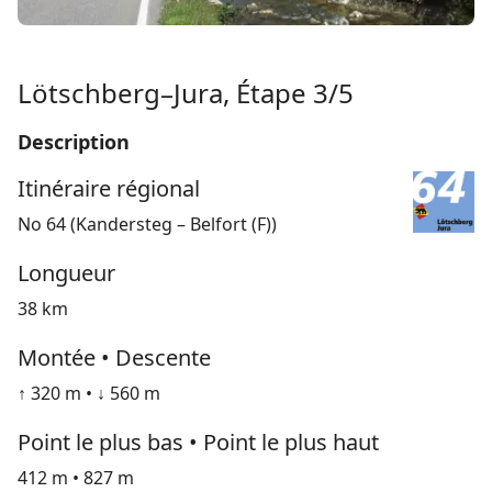
Lötschberg–Jura, Étape 3/5
Description
Itinéraire régional
No 64 (Kandersteg – Belfort (F))
Longueur
38 km
Montée • Descente
↑ 320 m • ↓ 560 m
Point le plus bas • Point le plus haut
412 m • 827 m