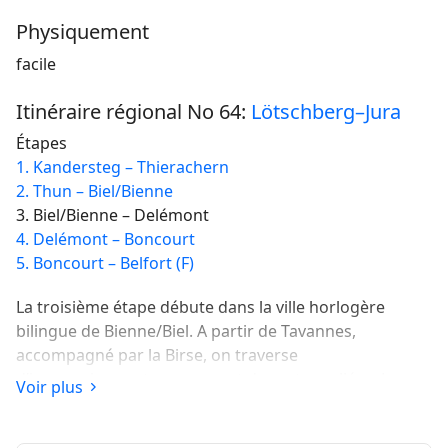
Physiquement
facile
Itinéraire régional No 64:
Lötschberg–Jura
Étapes
1. Kandersteg – Thierachern
2. Thun – Biel/Bienne
3. Biel/Bienne – Delémont
4. Delémont – Boncourt
5. Boncourt – Belfort (F)
La troisième étape débute dans la ville horlogère
bilingue de Bienne/Biel. A partir de Tavannes,
accompagné par la Birse, on traverse
d’impressionnantes gorges et de vastes vallées. La
Voir plus
destination est Delémont, chef-lieu du canton du Jura,
avec sa vieille ville pittoresque.