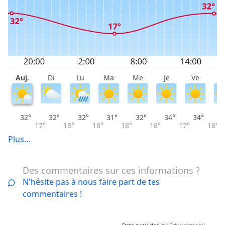
Auj.
Di
Lu
Ma
Me
Je
Ve
S
32°
32°
32°
31°
32°
34°
34°
17°
18°
18°
18°
18°
17°
18°
Plus...
Des commentaires sur ces informations ?
N'hésite pas à nous faire part de tes
commentaires !