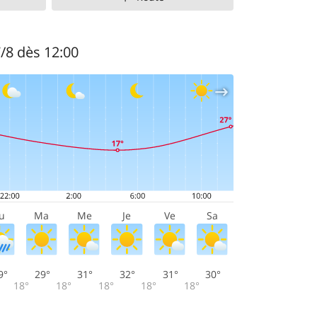
7/8 dès 12:00
u
Ma
Me
Je
Ve
Sa
9°
29°
31°
32°
31°
30°
18°
18°
18°
18°
18°