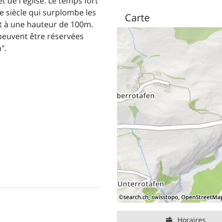
 de l'église. Le temps fort
e siècle qui surplombe les
Carte
t à une hauteur de 100m.
peuvent être réservées
".
Horaires