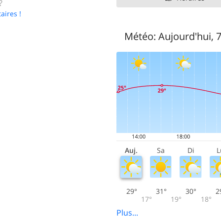
?
aires !
Météo:
Aujourd'hui, 
Auj.
Sa
Di
L
29°
31°
30°
2
17°
19°
18°
Plus...