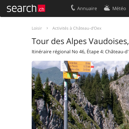
Annuaire
Météo
Votre inscription
Contact
Loisir
Activités à Château-d’Oex
Centre clients
Conditions d’
Tour des Alpes Vaudoises,
Mentions Légales
Protection 
Itinéraire régional No 46, Étape 4: Château-d'