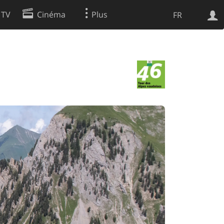
 TV
Cinéma
Plus
FR
es
Web
Apps