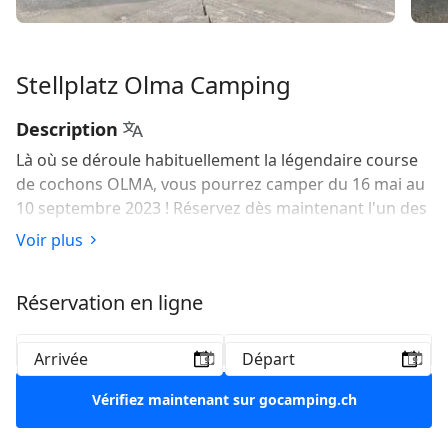
Stellplatz Olma Camping
Description
Là où se déroule habituellement la légendaire course
de cochons OLMA, vous pourrez camper du 16 mai au
10 septembre 2023 ! Réservez dès maintenant l'un des
sept emplacements pour camping-cars, que vous
Voir plus
soyez en famille, entre amis ou en amoureux : une
expérience de camping inoubliable. Venez profiter de
Réservation en ligne
l'ambiance urbaine de notre camping en plein cœur de
la ville.