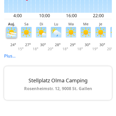
Auj.
Sa
Di
Lu
Ma
Me
Je
V
24°
27°
30°
28°
29°
30°
30°
15°
18°
20°
18°
18°
19°
20°
Plus...
Stellplatz Olma Camping
Rosenheimstr. 12, 9008 St. Gallen