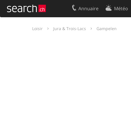
Annuaire
Météo
Votre inscription
Contact
Loisir
Jura & Trois-Lacs
Gampelen
Centre clients
Conditions d’
Mentions Légales
Protection 