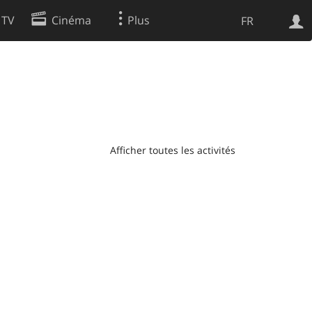
 TV
Cinéma
Plus
FR
es
Web
Apps
Afficher toutes les activités