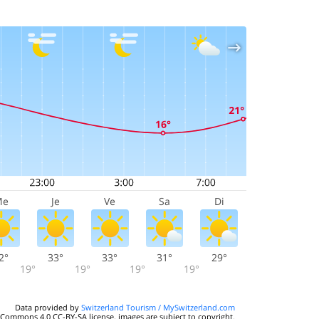
Me
Je
Ve
Sa
Di
2°
33°
33°
31°
29°
19°
19°
19°
19°
Data provided by
Switzerland Tourism / MySwitzerland.com
 Commons 4.0 CC-BY-SA license, images are subject to copyright.