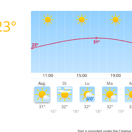
23°
Auj.
Di
Lu
Ma
31°
32°
32°
32°
3
16°
18°
18°
19°
Text is provided under the Creative