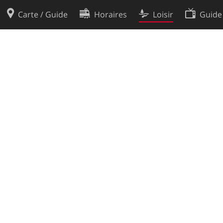
Carte / Guide
Horaires
Loisir
Guide
Politique en matière de cooki
utilisation
Préférences de cookies
des données
Développeurs