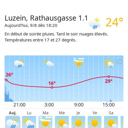
Luzein, Rathausgasse 1.1
24°
Aujourd'hui, 9/8 dès 18:20
En début de soirée pluies. Tard le soir nuages élevés.
Températures entre 17 et 27 degrés.
Auj.
Lu
Ma
Me
Je
Ve
Sa
D