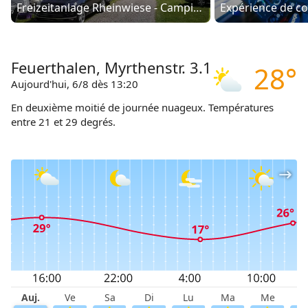
Freizeitanlage Rheinwiese - Camping Schaffhausen
Feuerthalen, Myrthenstr. 3.1
28°
Aujourd'hui, 6/8 dès 13:20
En deuxième moitié de journée nuageux. Températures
entre 21 et 29 degrés.
Auj.
Ve
Sa
Di
Lu
Ma
Me
J