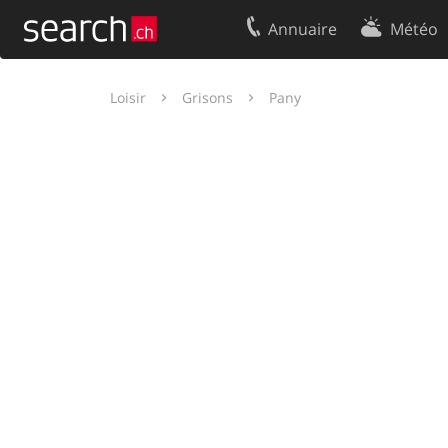
Annuaire
Météo
Votre inscription
Contact
Loisir
Grisons
Pany
Centre clients
Conditions d’
Mentions Légales
Protection 