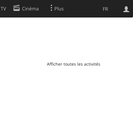
 TV
Cinéma
Plus
FR
es
Web
Apps
Afficher toutes les activités