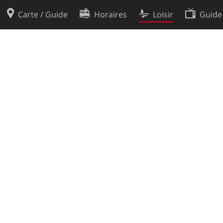
Carte / Guide
Horaires
Loisir
Guide
Politique en matière de cooki
utilisation
Préférences de cookies
des données
Développeurs