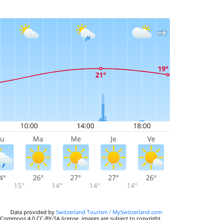
Lu
Ma
Me
Je
Ve
4°
26°
27°
27°
26°
15°
14°
14°
14°
Data provided by
Switzerland Tourism / MySwitzerland.com
 Commons 4.0 CC-BY-SA license, images are subject to copyright.