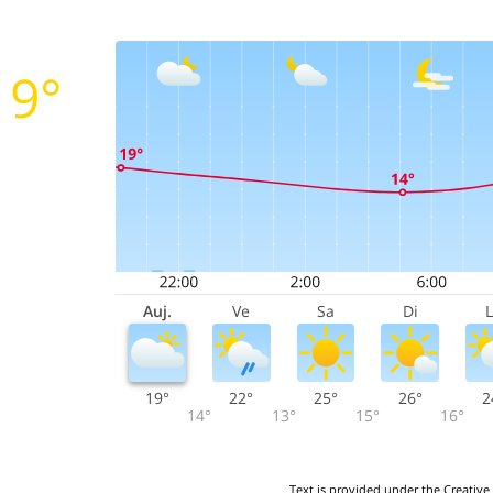
19°
Auj.
Ve
Sa
Di
19°
22°
25°
26°
2
14°
13°
15°
16°
Text is provided under the Creative