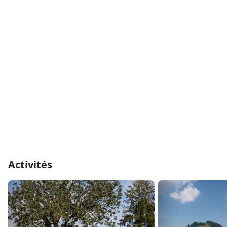
promenades tranquilles. Des pistes bien aménagées
ainsi que des vélos électriques et des trottinettes
offrent des expériences dynamiques à tous les
rythmes – idéales pour les familles, les groupes et les
amateurs de loisirs.
Offres touristiques
Huttwil propose des expériences compactes et
authentiques:
Itinéraires de randonnée et de cyclisme à
Oberaargau
Randonnées de lamas pour les jeunes et les moins
jeunes
Activités
Offres culinaires et authentiques sur les fermes
Petites offres de loisirs et d’aventure dans un
environnement naturel
Culture et histoire