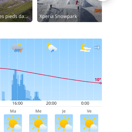
Greispitz Via ferrata - les pieds dans le vide au-dessus des pistes de ski
Xperia Snowpark
P
Ma
Me
Je
Ve