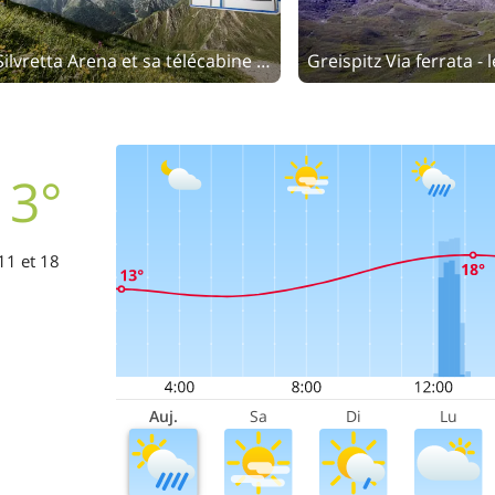
La Silvretta Arena et sa télécabine à deux étages
13°
11 et 18
Auj.
Sa
Di
Lu