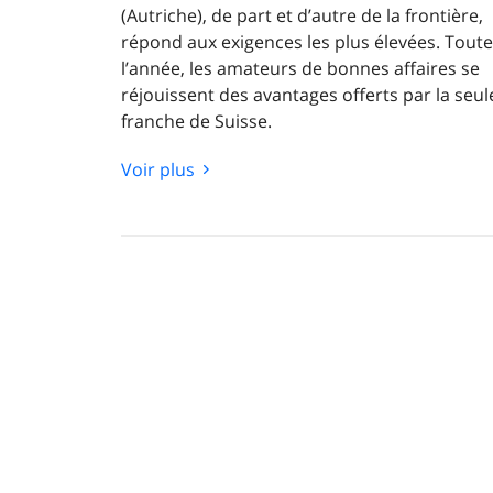
(Autriche), de part et d’autre de la frontière,
répond aux exigences les plus élevées. Toute
l’année, les amateurs de bonnes affaires se
réjouissent des avantages offerts par la seul
franche de Suisse.
En plus des possibilités intéressantes de sho
Voir plus
Grâce à la situation géographique, il est pos