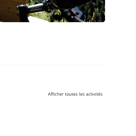
ture intacte et d’un super domaine skiable.
les frontières proches.
Afficher toutes les activités