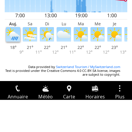
Auj.
Sa
Di
Lu
Ma
Me
Je
V
18°
21°
22°
21°
22°
22°
23°
2
9°
11°
12°
11°
12°
12°
13°
Data provided by
Switzerland Tourism / MySwitzerland.com
Text is provided under the Creative Commons 4.0 CC-BY-SA license, images
are subject to copyright.
Annuaire
Météo
Carte
Horaires
Plus
Connexion
Services