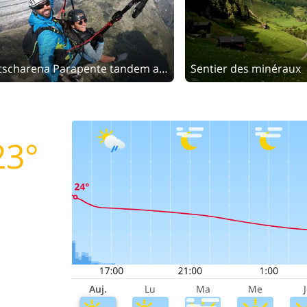
Aletscharena Parapente tandem au départ de Fiesch
Sentier des minéraux
23°
Auj.
Lu
Ma
Me