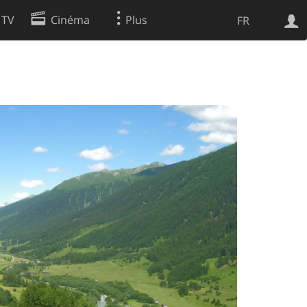
 TV
Cinéma
Plus
FR
es
Web
Apps