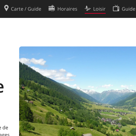
Carte / Guide
Horaires
Loisir
Guide
Politique en matière de cooki
utilisation
Préférences de cookies
des données
Développeurs
e
e de
lages