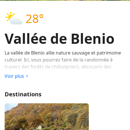
28°
Vallée de Blenio
La vallée de Blenio allie nature sauvage et patrimoine
culturel. Ici, vous pourrez faire de la randonnée à
travers des forêts de châtaigniers, découvrir des
églises romanes et profiter du calme des villages
Voir plus
tessinois authentiques.
C’est la Vallée de Blenio
Destinations
La vallée de Blenio est située dans le sud de la Suisse
dans la région du Tessin. La vallée est connue pour ses
paysages diversifiés, ses villages traditionnels et son
riche patrimoine culturel.