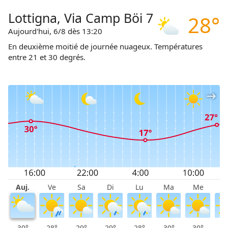
canton du Tessin. Vous bénéficiez également de
Lottigna, Via Camp Böi 7
réductions sur les entrées aux musées et les
28°
téléphériques et les remontées mécaniques.
Aujourd'hui, 6/8 dès 13:20
En deuxième moitié de journée nuageux. Températures
entre 21 et 30 degrés.
Auj.
Ve
Sa
Di
Lu
Ma
Me
J
30°
28°
29°
29°
28°
30°
30°
3