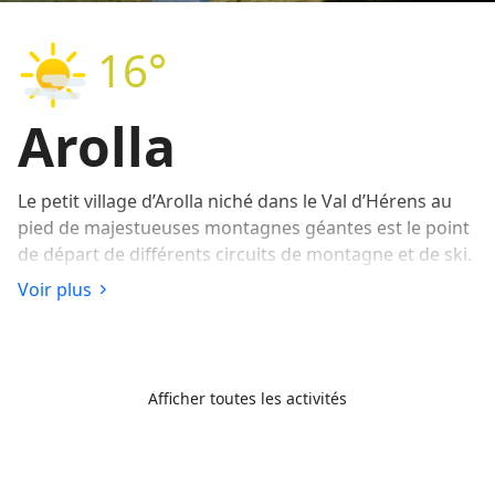
16°
Arolla
Le petit village d’Arolla niché dans le Val d’Hérens au
pied de majestueuses montagnes géantes est le point
de départ de différents circuits de montagne et de ski.
Voir plus
Les premiers touristes désireux de visiter ce site reculé
au 19ème siècle n’avaient à leur disposition qu’un
mauvais sentier muletier à partir des Haudères.
Ensuite ouvert à la circulation routière, le village a su
Afficher toutes les activités
conserver son charme authentique.