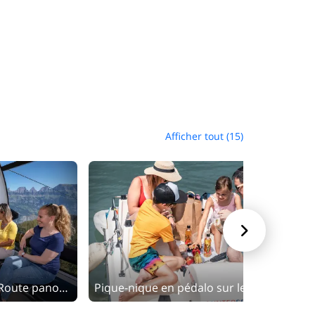
Afficher tout (15)

Randonnée culinaire "Route panoramique Flumserberg"
Pique-nique en pédalo sur le lac de Walensee