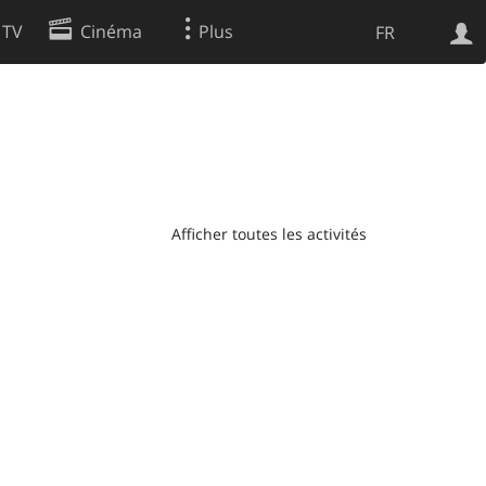
 TV
Cinéma
Plus
FR
es
Web
Apps
Afficher toutes les activités