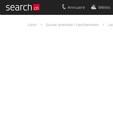
Annuaire
Météo
Votre inscription
Contact
Loisir
Suisse orientale / Liechtenstein
La
Centre clients
Conditions d’
Mentions Légales
Protection 