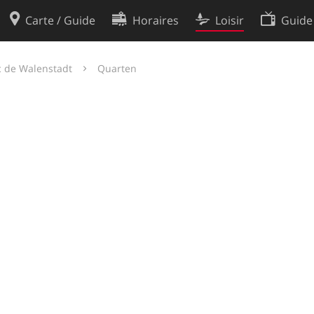
Carte / Guide
Horaires
Loisir
Guide
Politique en matière de cooki
c de Walenstadt
Quarten
utilisation
Préférences de cookies
des données
Développeurs