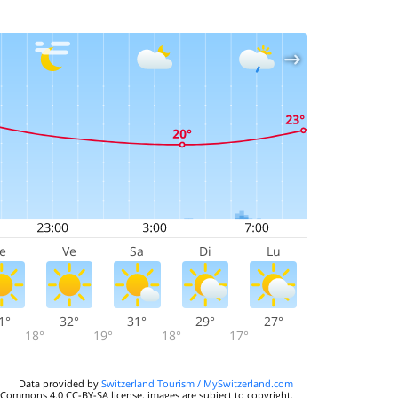
Je
Ve
Sa
Di
Lu
1°
32°
31°
29°
27°
18°
19°
18°
17°
Data provided by
Switzerland Tourism / MySwitzerland.com
 Commons 4.0 CC-BY-SA license, images are subject to copyright.