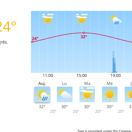
24°
rés.
Auj.
Lu
Ma
Me
32°
30°
30°
30°
3
20°
20°
20°
20°
Text is provided under the Creative