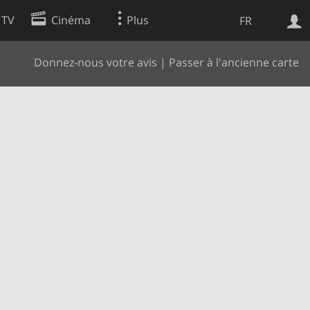
 TV
Cinéma
Plus
FR
Donnez-nous votre avis
|
Passer à l'ancienne carte
es
Web
Apps