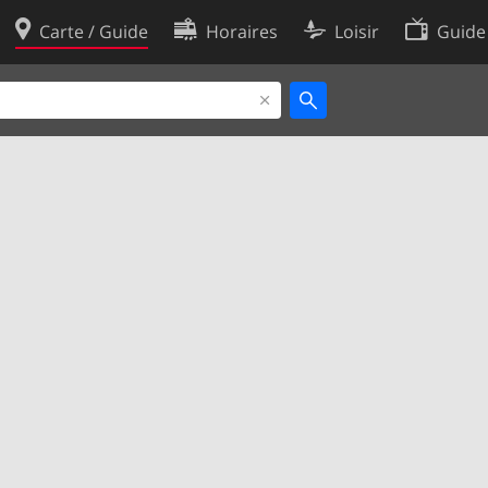
Carte / Guide
Horaires
Loisir
Guide
Politique en matière de cooki
utilisation
Préférences de cookies
des données
Développeurs