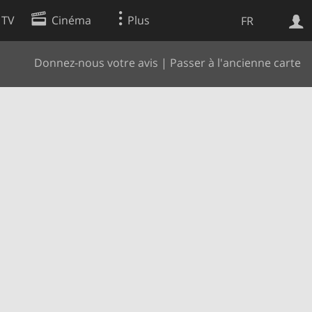
 TV
Cinéma
Plus
FR
Donnez-nous votre avis
|
Passer à l'ancienne carte
es
Web
Apps