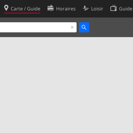
Carte / Guide
Horaires
Loisir
Guide
Politique en matière de cooki
utilisation
Préférences de cookies
des données
Développeurs