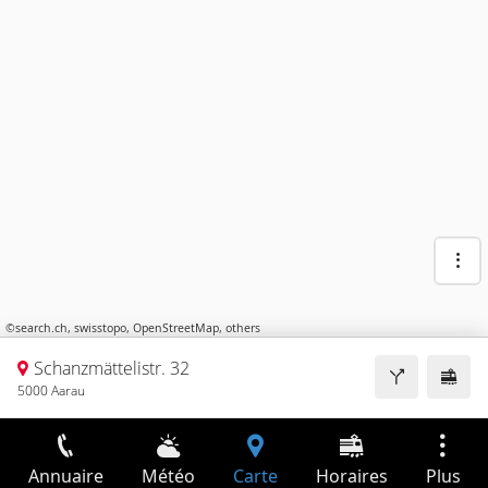
©
search.ch
,
swisstopo
,
OpenStreetMap
,
others
Schanzmättelistr. 32
5000 Aarau
Annuaire
Météo
Carte
Horaires
Plus