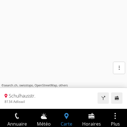
©
search.ch
,
swisstopo
,
OpenStreetMap
,
others
Schulhausstr.
8134 Adliswil
Annuaire
Météo
Carte
Horaires
Plus