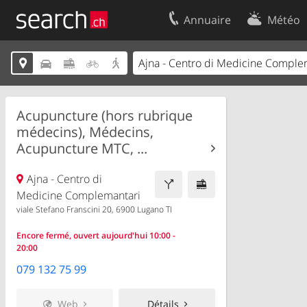
Annuaire
Météo
Votre inscription
Contact





Centre clients
Conditions d’
Mentions Légales
Protection 
Acupuncture (hors rubrique
médecins), Médecins,
Acupuncture MTC, ...
Ajna - Centro di
Medicine Complemantari
viale Stefano Franscini 20, 6900 Lugano TI
Encore fermé, ouvert aujourd'hui 10:00 -
20:00
079 132 75 99
Web
Détails