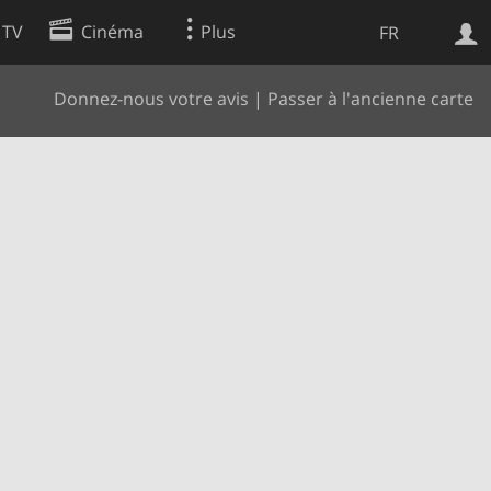
 TV
Cinéma
Plus
FR
Donnez-nous votre avis
|
Passer à l'ancienne carte
es
Web
Apps