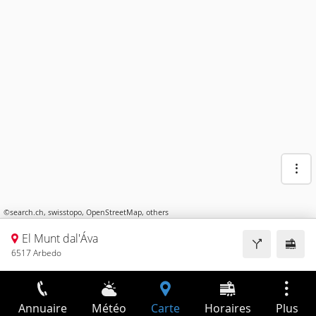
©
search.ch
,
swisstopo
,
OpenStreetMap
,
others
El Munt dal'Áva
6517 Arbedo
Annuaire
Météo
Carte
Horaires
Plus