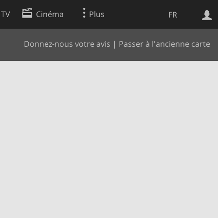
 TV
Cinéma
Plus
FR
Donnez-nous votre avis
|
Passer à l'ancienne carte
es
Web
Apps