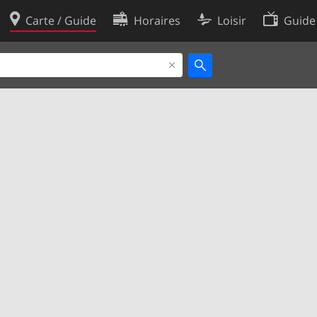
Carte / Guide
Horaires
Loisir
Guide
Politique en matière de cooki
utilisation
Préférences de cookies
des données
Développeurs