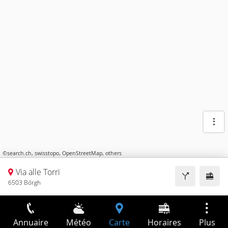
©
search.ch
,
swisstopo
,
OpenStreetMap
,
others
Via alle Torri
6503 Bórgh
Annuaire
Météo
Carte
Horaires
Plus