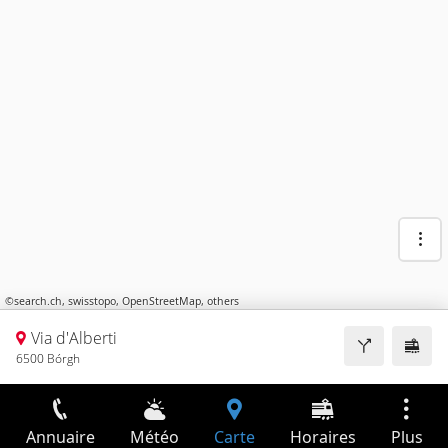
©
search.ch
,
swisstopo
,
OpenStreetMap
,
others
Via d'Alberti
6500 Bórgh
Annuaire
Météo
Carte
Horaires
Plus