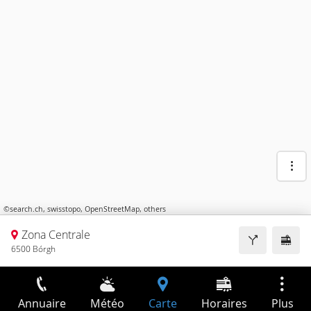
©
search.ch
,
swisstopo
,
OpenStreetMap
,
others
Zona Centrale
6500 Bórgh
Annuaire
Météo
Carte
Horaires
Plus