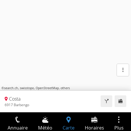
©
search.ch
,
swisstopo
,
OpenStreetMap
,
others
Costa
6917 Barbengo
Annuaire
Météo
Carte
Horaires
Plus