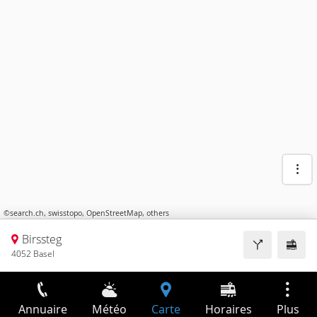
©
search.ch
,
swisstopo
,
OpenStreetMap
,
others
Birssteg
4052 Basel
Annuaire
Météo
Carte
Horaires
Plus