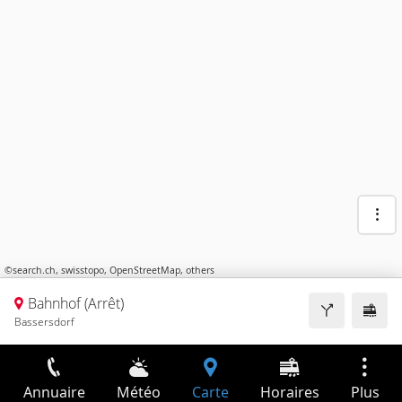
©
search.ch
,
swisstopo
,
OpenStreetMap
,
others
Bahnhof (Arrêt)
Bassersdorf
Annuaire
Météo
Carte
Horaires
Plus