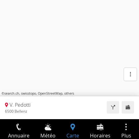
©
search.ch
,
swisstopo
,
OpenStreetMap
,
others
V. Pedotti
6500 Bellenz
Annuaire
Météo
Carte
Horaires
Plus