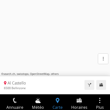
©
search.ch
,
swisstopo
,
OpenStreetMap
,
others
Al Castello
6500 Bellinzone
Annuaire
Météo
Carte
Horaires
Plus