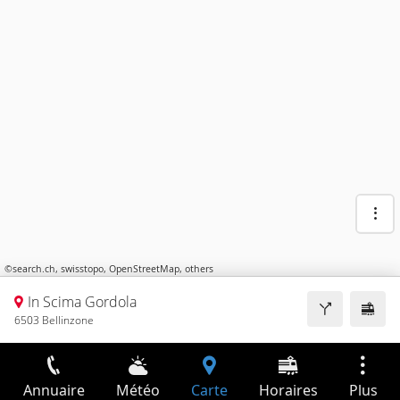
©
search.ch
,
swisstopo
,
OpenStreetMap
,
others
In Scima Gordola
6503 Bellinzone
Annuaire
Météo
Carte
Horaires
Plus