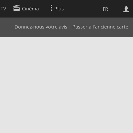
 TV
Cinéma
Plus
FR
Donnez-nous votre avis
|
Passer à l'ancienne carte
es
Web
Apps