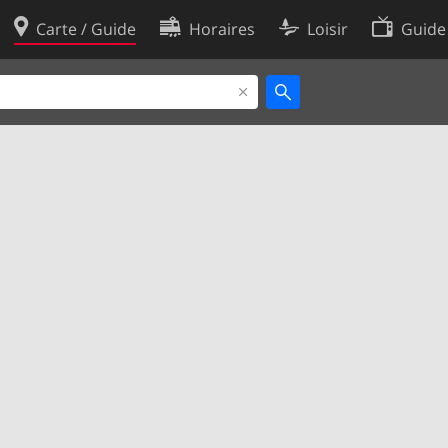
Carte / Guide
Horaires
Loisir
Guide
Politique en matière de cooki
utilisation
Préférences de cookies
des données
Développeurs