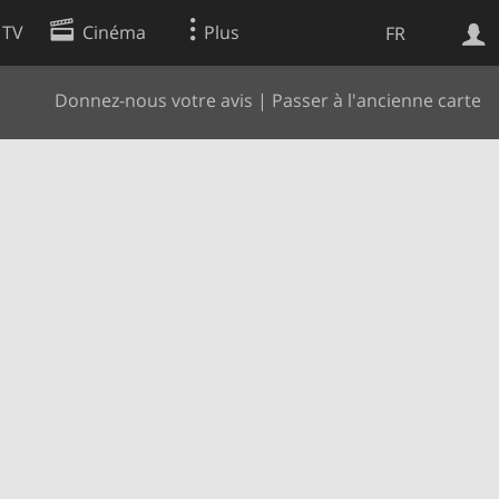
 TV
Cinéma
Plus
FR
Donnez-nous votre avis
|
Passer à l'ancienne carte
es
Web
Apps