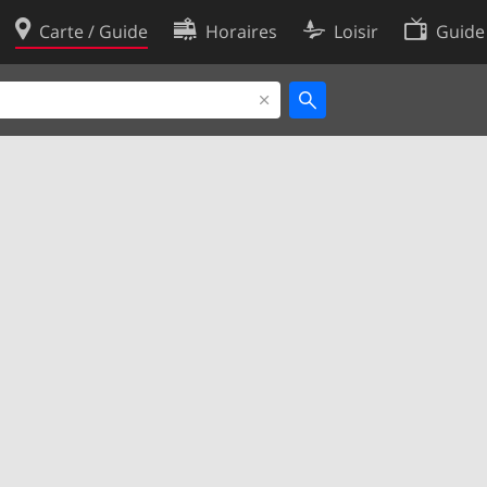
Carte / Guide
Horaires
Loisir
Guide
Politique en matière de cooki
utilisation
Préférences de cookies
des données
Développeurs