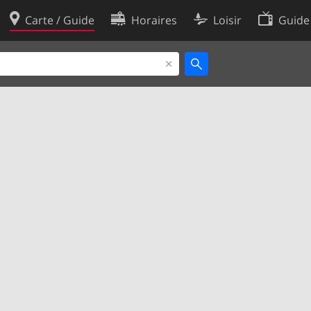
Carte / Guide
Horaires
Loisir
Guide
Politique en matière de cooki
utilisation
Préférences de cookies
des données
Développeurs