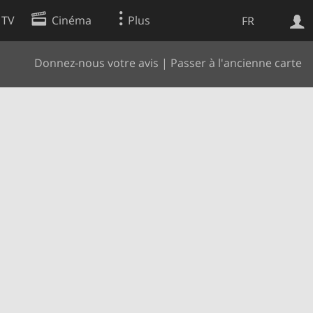
 TV
Cinéma
Plus
FR
Donnez-nous votre avis
|
Passer à l'ancienne carte
es
Web
Apps