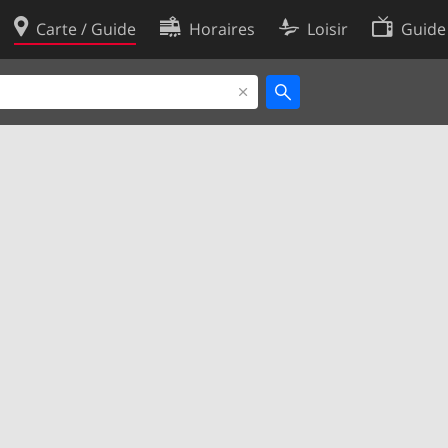
Carte / Guide
Horaires
Loisir
Guide
Politique en matière de cooki
utilisation
Préférences de cookies
des données
Développeurs