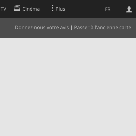
 TV
Cinéma
Plus
FR
Donnez-nous votre avis
|
Passer à l'ancienne carte
es
Web
Apps