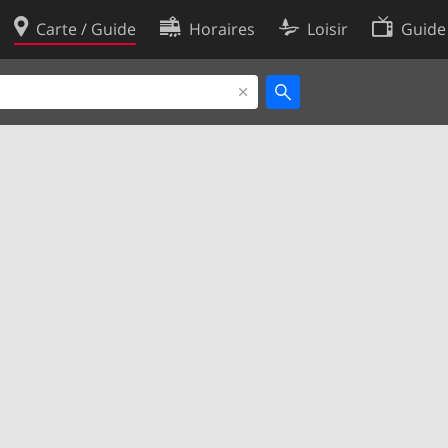
Carte / Guide
Horaires
Loisir
Guide
Politique en matière de cooki
utilisation
Préférences de cookies
des données
Développeurs