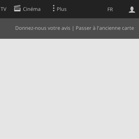
 TV
Cinéma
Plus
FR
Donnez-nous votre avis
|
Passer à l'ancienne carte
es
Web
Apps