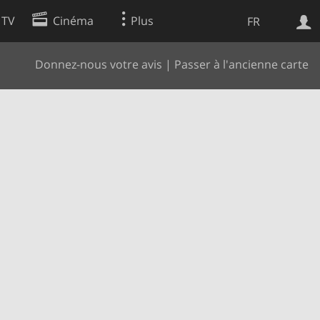
 TV
Cinéma
Plus
FR
Donnez-nous votre avis
|
Passer à l'ancienne carte
es
Web
Apps