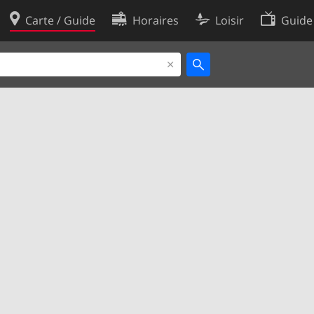
Carte / Guide
Horaires
Loisir
Guide
Politique en matière de cooki
utilisation
Préférences de cookies
des données
Développeurs