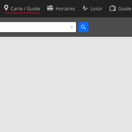
Carte / Guide
Horaires
Loisir
Guide
Politique en matière de cooki
utilisation
Préférences de cookies
des données
Développeurs