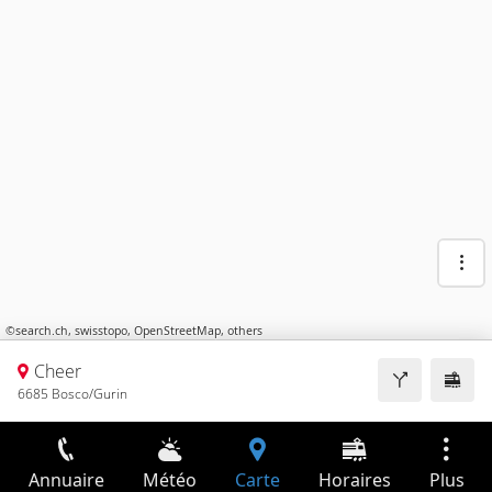
©
search.ch
,
swisstopo
,
OpenStreetMap
,
others
Cheer
6685 Bosco/Gurin
Annuaire
Météo
Carte
Horaires
Plus