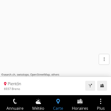
©
search.ch
,
swisstopo
,
OpenStreetMap
,
others
Pientón
6937 Breno
Annuaire
Météo
Carte
Horaires
Plus