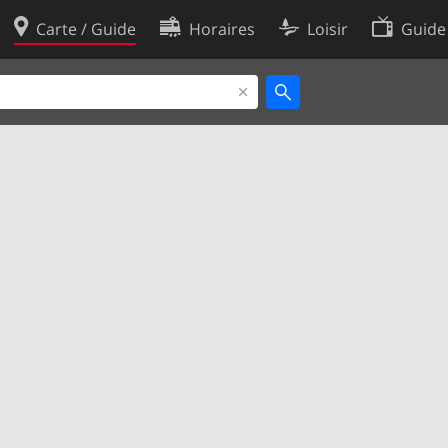
Carte / Guide
Horaires
Loisir
Guide
Politique en matière de cooki
utilisation
Préférences de cookies
des données
Développeurs