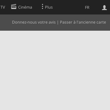
 TV
Cinéma
Plus
FR
Donnez-nous votre avis
|
Passer à l'ancienne carte
es
Web
Apps