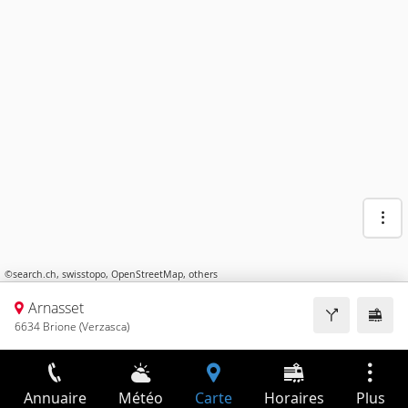
©
search.ch
,
swisstopo
,
OpenStreetMap
,
others
Arnasset
6634 Brione (Verzasca)
Annuaire
Météo
Carte
Horaires
Plus