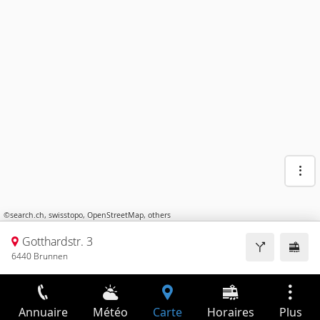
©
search.ch
,
swisstopo
,
OpenStreetMap
,
others
Gotthardstr. 3
6440 Brunnen
Annuaire
Météo
Carte
Horaires
Plus