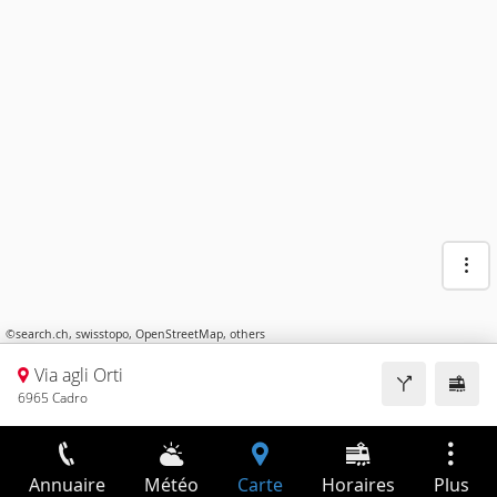
©
search.ch
,
swisstopo
,
OpenStreetMap
,
others
Via agli Orti
6965 Cadro
Annuaire
Météo
Carte
Horaires
Plus