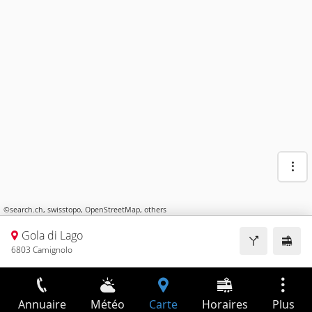
©
search.ch
,
swisstopo
,
OpenStreetMap
,
others
Gola di Lago
6803 Camignolo
Annuaire
Météo
Carte
Horaires
Plus