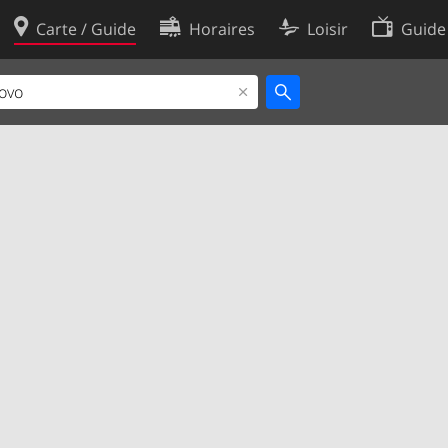
Carte / Guide
Horaires
Loisir
Guide
Politique en matière de cooki
utilisation
Préférences de cookies
des données
Développeurs