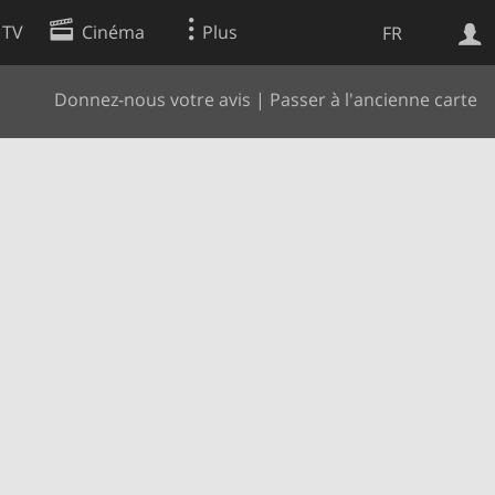
 TV
Cinéma
Plus
FR
Donnez-nous votre avis
|
Passer à l'ancienne carte
es
Web
Apps