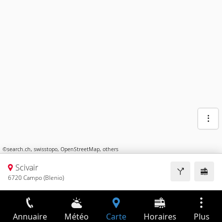
©
search.ch
,
swisstopo
,
OpenStreetMap
,
others
Scivair
6720 Campo (Blenio)
Annuaire
Météo
Carte
Horaires
Plus